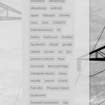
advantech
aktualizacja
aktualizacje
android
apple
Atlassian
chrome
cisco
citrix
CODESYS
Delta Electronics
F5
firefox
firefox esr
FortiNet
fuji electric
GitLab
google
Hitachi
ics-cert
ios
Jira
Johnson Controls
linux
microsoft
Microsoft Edge
mitsubishi electric
moxa
mozilla
omron
Oracle
Palo Alto
Phoenix Contact
Qualcomm
Rockwell Automation
sap