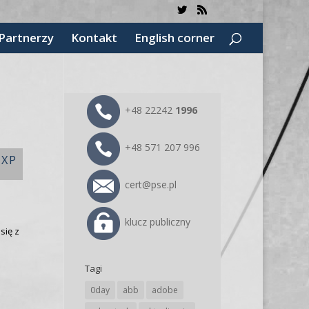
Partnerzy
Kontakt
English corner
+48 22242
1996
+48 571 207 996
NXP
cert@pse.pl
klucz publiczny
się z
Tagi
0day
abb
adobe