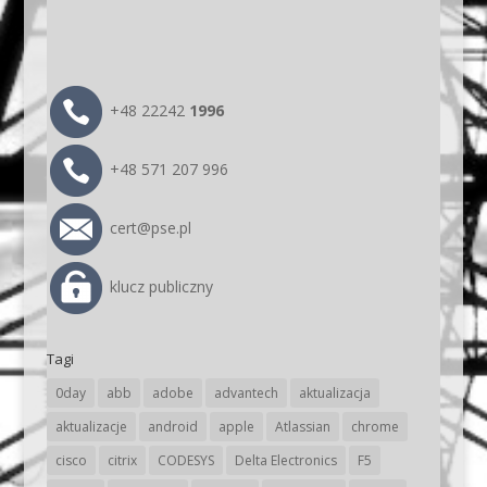
+48 22242
1996
+48 571 207 996
cert@pse.pl
klucz publiczny
Tagi
0day
abb
adobe
advantech
aktualizacja
aktualizacje
android
apple
Atlassian
chrome
cisco
citrix
CODESYS
Delta Electronics
F5