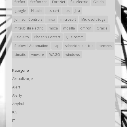
firefox
firefox esr
FortiNet
fuji electric
GitLab
google
Hitachi
ics-cert
ios
Jira
Johnson Controls
linux
microsoft
Microsoft Edge
mitsubishi electric
moxa
mozilla
omron
Oracle
Palo Alto
Phoenix Contact
Qualcomm
Rockwell Automation
sap
schneider electric
siemens
simatic
vmware
WAGO
windows
Kategorie
Aktualizacje
Alert
Alerty
Artykuł
ICS
IT