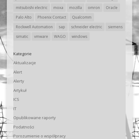
mitsubishi electric
moxa
mozilla
omron
Oracle
Palo Alto
Phoenix Contact
Qualcomm
Rockwell Automation
sap
schneider electric
siemens
simatic
vmware
WAGO
windows
Kategorie
Aktualizacje
Alert
Alerty
Artykuł
ICS
IT
Opublikowane raporty
Podatności
Porozumienie o współpracy