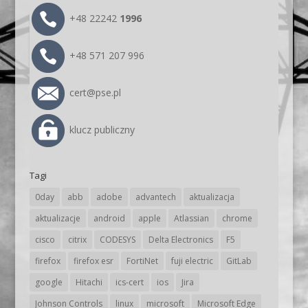
+48 22242
1996
+48 571 207 996
cert@pse.pl
klucz publiczny
Tagi
0day
abb
adobe
advantech
aktualizacja
aktualizacje
android
apple
Atlassian
chrome
cisco
citrix
CODESYS
Delta Electronics
F5
firefox
firefox esr
FortiNet
fuji electric
GitLab
google
Hitachi
ics-cert
ios
Jira
Johnson Controls
linux
microsoft
Microsoft Edge