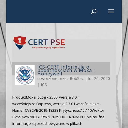
ICS-CERT informuje o
podatnościach w Moxa i
Honeywell
utworzone przez
RobSec
|
lut 26, 2020
|
ICS
ProduktMoxa:ioLogik 2500, wersja 3.0 i
wcześniejszeIOxpress, wersja 2.3.0 i wcześniejsze
Numer CVECVE-2019-18238 Krytyczność7.5 / 10Wektor
CVSSAV:N/AC:L/PR:N/UI:N/S:U/C:H/I:N/A:N OpisPoufne
informacje są przechowywane w plikach