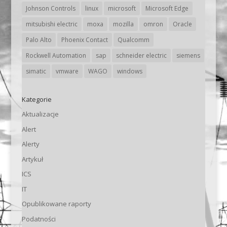
Johnson Controls
linux
microsoft
Microsoft Edge
mitsubishi electric
moxa
mozilla
omron
Oracle
Palo Alto
Phoenix Contact
Qualcomm
Rockwell Automation
sap
schneider electric
siemens
simatic
vmware
WAGO
windows
Kategorie
Aktualizacje
Alert
Alerty
Artykuł
ICS
IT
Opublikowane raporty
Podatności