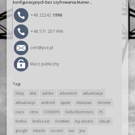
konfiguracyjnych bez szyfrowania.Numer...
+48 22242
1996
+48 571 207 996
cert@pse.pl
klucz publiczny
Tagi
0day
abb
adobe
advantech
aktualizacja
aktualizacje
android
apple
Atlassian
chrome
cisco
citrix
CODESYS
Delta Electronics
F5
firefox
firefox esr
FortiNet
fuji electric
GitLab
google
Hitachi
ics-cert
ios
Jira