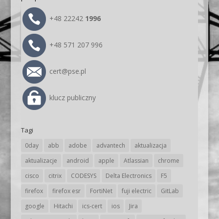
+48 22242
1996
+48 571 207 996
cert@pse.pl
klucz publiczny
Tagi
0day
abb
adobe
advantech
aktualizacja
aktualizacje
android
apple
Atlassian
chrome
cisco
citrix
CODESYS
Delta Electronics
F5
firefox
firefox esr
FortiNet
fuji electric
GitLab
google
Hitachi
ics-cert
ios
Jira