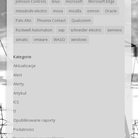
Johnson Controls
linux
microsoft
Microsoft Edge
mitsubishi electric
moxa
mozilla
omron
Oracle
Palo Alto
Phoenix Contact
Qualcomm
Rockwell Automation
sap
schneider electric
siemens
simatic
vmware
WAGO
windows
Kategorie
Aktualizacje
Alert
Alerty
Artykuł
ICS
IT
Opublikowane raporty
Podatności