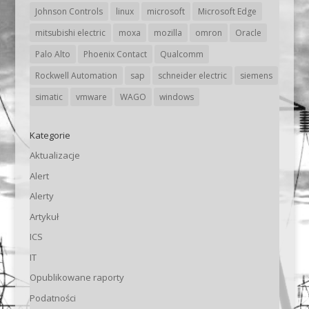
Johnson Controls
linux
microsoft
Microsoft Edge
mitsubishi electric
moxa
mozilla
omron
Oracle
Palo Alto
Phoenix Contact
Qualcomm
Rockwell Automation
sap
schneider electric
siemens
simatic
vmware
WAGO
windows
Kategorie
Aktualizacje
Alert
Alerty
Artykuł
ICS
IT
Opublikowane raporty
Podatności