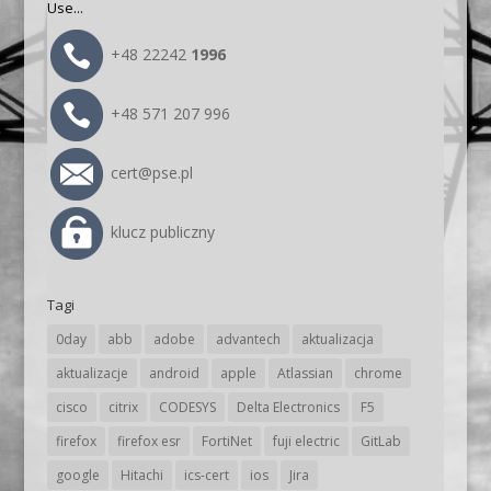
Use...
+48 22242
1996
+48 571 207 996
cert@pse.pl
klucz publiczny
Tagi
0day
abb
adobe
advantech
aktualizacja
aktualizacje
android
apple
Atlassian
chrome
cisco
citrix
CODESYS
Delta Electronics
F5
firefox
firefox esr
FortiNet
fuji electric
GitLab
google
Hitachi
ics-cert
ios
Jira