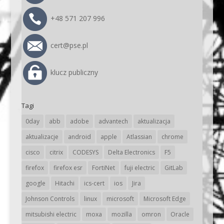
+48 571 207 996
cert@pse.pl
klucz publiczny
Tagi
0day
abb
adobe
advantech
aktualizacja
aktualizacje
android
apple
Atlassian
chrome
cisco
citrix
CODESYS
Delta Electronics
F5
firefox
firefox esr
FortiNet
fuji electric
GitLab
google
Hitachi
ics-cert
ios
Jira
Johnson Controls
linux
microsoft
Microsoft Edge
mitsubishi electric
moxa
mozilla
omron
Oracle