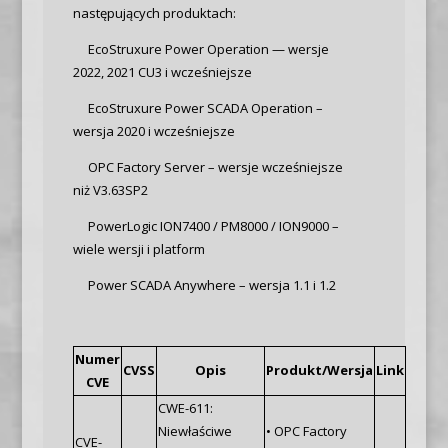
następujących produktach:
EcoStruxure Power Operation — wersje
2022, 2021 CU3 i wcześniejsze
EcoStruxure Power SCADA Operation –
wersja 2020 i wcześniejsze
OPC Factory Server – wersje wcześniejsze
niż V3.63SP2
PowerLogic ION7400 / PM8000 / ION9000 –
wiele wersji i platform
Power SCADA Anywhere – wersja 1.1 i 1.2
Numer
CVSS
Opis
Produkt/Wersja
Link
CVE
CWE-611:
Niewłaściwe
• OPC Factory
CVE-