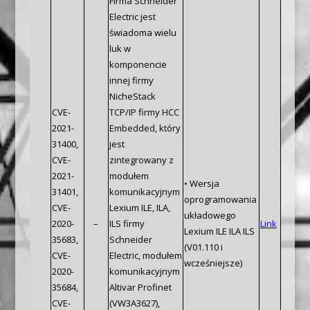
Firma Schneider
Electric jest
świadoma wielu
luk w
komponencie
innej firmy
NicheStack
CVE-
TCP/IP firmy HCC
2021-
Embedded, który
31400,
jest
CVE-
zintegrowany z
2021-
modułem
• Wersja
31401,
komunikacyjnym
oprogramowania
CVE-
Lexium ILE, ILA,
układowego
2020-
–
ILS firmy
Link
Lexium ILE ILA ILS
35683,
Schneider
(V01.110 i
CVE-
Electric, modułem
wcześniejsze)
2020-
komunikacyjnym
35684,
Altivar Profinet
CVE-
(VW3A3627),