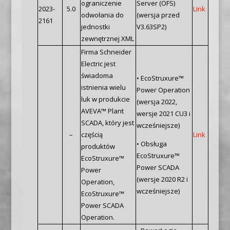
ograniczenie
Server (OFS)
2023-
5.0
Link
odwołania do
(wersja przed
2161
jednostki
V3.63SP2)
zewnętrznej XML
Firma Schneider
Electric jest
świadoma
• EcoStruxure™
istnienia wielu
Power Operation
luk w produkcie
(wersja 2022,
AVEVA™ Plant
wersje 2021 CU3 i
SCADA, który jest
wcześniejsze)
–
częścią
Link
• Obsługa
produktów
EcoStruxure™
EcoStruxure™
Power SCADA
Power
(wersje 2020 R2 i
Operation,
wcześniejsze)
EcoStruxure™
Power SCADA
Operation.