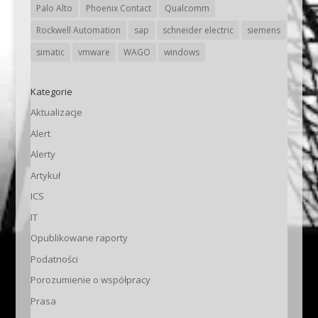
Palo Alto
Phoenix Contact
Qualcomm
Rockwell Automation
sap
schneider electric
siemens
simatic
vmware
WAGO
windows
Kategorie
Aktualizacje
Alert
Alerty
Artykuł
ICS
IT
Opublikowane raporty
Podatności
Porozumienie o współpracy
Prasa