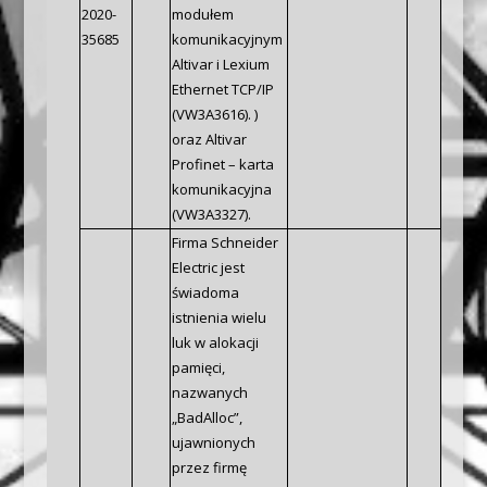
2020-
modułem
35685
komunikacyjnym
Altivar i Lexium
Ethernet TCP/IP
(VW3A3616). )
oraz Altivar
Profinet – karta
komunikacyjna
(VW3A3327).
Firma Schneider
Electric jest
świadoma
istnienia wielu
luk w alokacji
pamięci,
nazwanych
„BadAlloc”,
ujawnionych
przez firmę