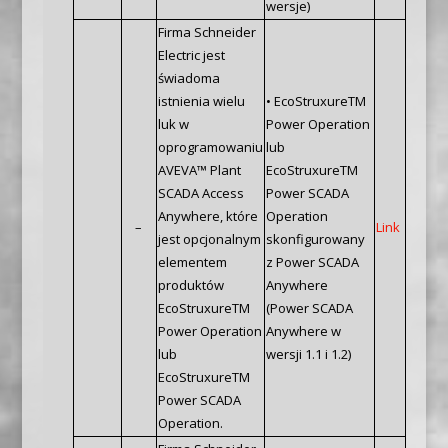
wersje)
Firma Schneider
Electric jest
świadoma
istnienia wielu
• EcoStruxureTM
luk w
Power Operation
oprogramowaniu
lub
AVEVA™ Plant
EcoStruxureTM
SCADA Access
Power SCADA
Anywhere, które
Operation
–
Link
jest opcjonalnym
skonfigurowany
elementem
z Power SCADA
produktów
Anywhere
EcoStruxureTM
(Power SCADA
Power Operation
Anywhere w
lub
wersji 1.1 i 1.2)
EcoStruxureTM
Power SCADA
Operation.