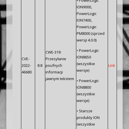
• PowerLogic
ION9000,
PowerLogic
ION7400,
PowerLogic
PM8000 (sprzed
wersji 4.0.0)
• PowerLogic
CWE-319:
ION8650
CVE-
Przesyłanie
(wszystkie
2022-
8.8
poufnych
Link
wersje)
46680
informacji
jawnym tekstem
• PowerLogic
ION8800
(wszystkie
wersje)
• Starsze
produkty ION
(wszystkie