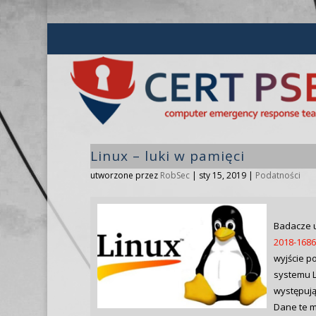
Linux – luki w pamięci
utworzone przez
RobSec
|
sty 15, 2019
|
Podatności
Badacze uj
2018-168
wyjście p
systemu L
występują
Dane te m