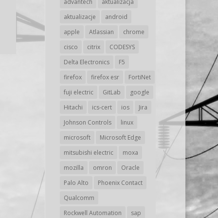
advantech
aktualizacja
aktualizacje
android
apple
Atlassian
chrome
cisco
citrix
CODESYS
Delta Electronics
F5
firefox
firefox esr
FortiNet
fuji electric
GitLab
google
Hitachi
ics-cert
ios
Jira
Johnson Controls
linux
microsoft
Microsoft Edge
mitsubishi electric
moxa
mozilla
omron
Oracle
Palo Alto
Phoenix Contact
Qualcomm
Rockwell Automation
sap