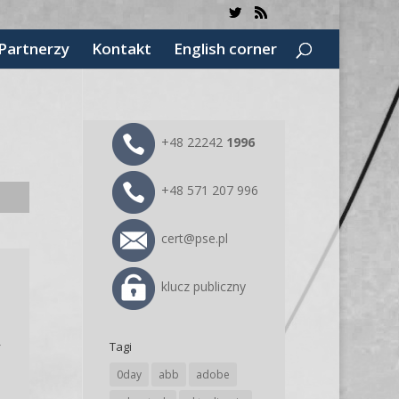
Partnerzy
Kontakt
English corner
+48 22242
1996
+48 571 207 996
cert@pse.pl
klucz publiczny
y
Tagi
0day
abb
adobe