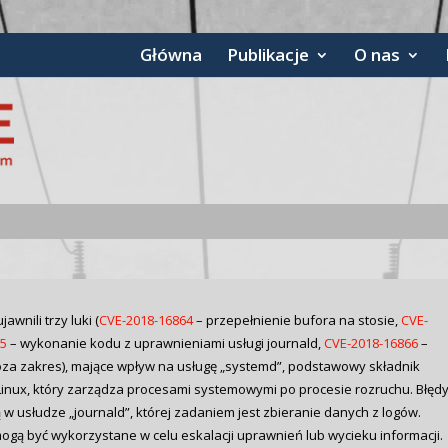
Główna
Publikacje
O nas
awnili trzy luki (
CVE-2018-16864
– przepełnienie bufora na stosie,
CVE-
65
– wykonanie kodu z uprawnieniami usługi journald,
CVE-2018-16866
–
oza zakres), mające wpływ na usługę „systemd”, podstawowy składnik
inux, który zarządza procesami systemowymi po procesie rozruchu. Błęd
 w usłudze „journald”, której zadaniem jest zbieranie danych z logów.
ogą być wykorzystane w celu eskalacji uprawnień lub wycieku informacji.