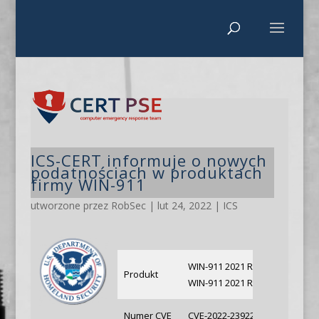
ICS-CERT informuje o nowych
podatnościach w produktach
firmy WIN-911
utworzone przez
RobSec
|
lut 24, 2022
|
ICS
WIN-911 2021 R1 – 5.21.10
Produkt
WIN-911 2021 R2 – 5.21.17
Numer CVE
CVE-2022-23922