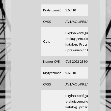
Krytyczność
5.6 / 10
CVSS
AV:L/AC:L/PR:L/UI:R/S:U/C:N/I:H
Błędna konfiguracja uprawnie
atakującemu lokalne zapisywa
Opis
katalogu Program Announcer 
uprawnień po każdym urucho
Numer CVE
CVE-2022-23104
Krytyczność
5.6 / 10
CVSS
AV:L/AC:L/PR:L/UI:R/S:U/C:N/I:H
Błędna konfiguracja uprawnie
atakującemu lokalne zapisywa
katalogu programu Operator 