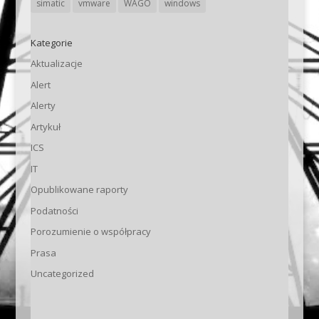
simatic
vmware
WAGO
windows
Kategorie
Aktualizacje
Alert
Alerty
Artykuł
ICS
IT
Opublikowane raporty
Podatności
Porozumienie o współpracy
Prasa
Uncategorized