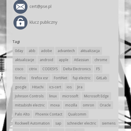
cert@pse.pl
klucz publiczny
Tagi
0day
abb
adobe
advantech
aktualizacja
aktualizacje
android
apple
Atlassian
chrome
cisco
citrix
CODESYS
Delta Electronics
F5
firefox
firefox esr
FortiNet
fuji electric
GitLab
google
Hitachi
ics-cert
ios
Jira
Johnson Controls
linux
microsoft
Microsoft Edge
mitsubishi electric
moxa
mozilla
omron
Oracle
Palo Alto
Phoenix Contact
Qualcomm
Rockwell Automation
sap
schneider electric
siemens