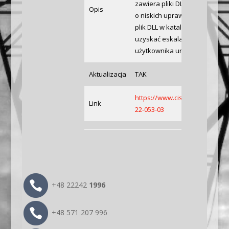
zawiera pliki DLL i pliki wykon
Opis
o niskich uprawnieniach może 
plik DLL w katalogu Operator
uzyskać eskalację uprawnień 
użytkownika uruchamiającego
Aktualizacja
TAK
https://www.cisa.gov/uscert/ic
Link
22-053-03
+48 22242
1996
+48 571 207 996