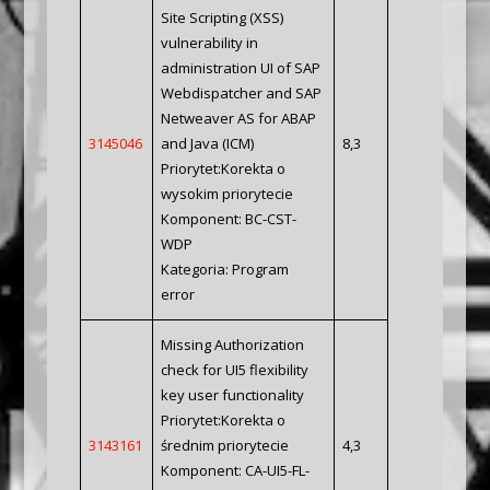
Site Scripting (XSS)
vulnerability in
administration UI of SAP
Webdispatcher and SAP
Netweaver AS for ABAP
3145046
and Java (ICM)
8,3
Priorytet:Korekta o
wysokim priorytecie
Komponent: BC-CST-
WDP
Kategoria: Program
error
Missing Authorization
check for UI5 flexibility
key user functionality
Priorytet:Korekta o
3143161
średnim priorytecie
4,3
Komponent: CA-UI5-FL-