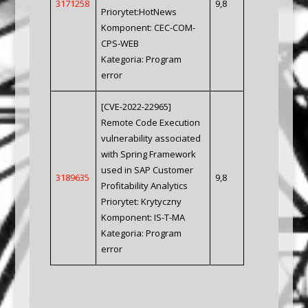
3171258
9,8
Priorytet:HotNews
Komponent: CEC-COM-
CPS-WEB
Kategoria: Program
error
[CVE-2022-22965]
Remote Code Execution
vulnerability associated
with Spring Framework
used in SAP Customer
3189635
9,8
Profitability Analytics
Priorytet: Krytyczny
Komponent: IS-T-MA
Kategoria: Program
error