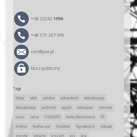
+48 22242
1996
+48 571 207 996
cert@pse.pl
klucz publiczny
Tagi
0day
abb
adobe
advantech
aktualizacja
aktualizacje
android
apple
Atlassian
chrome
cisco
citrix
CODESYS
Delta Electronics
F5
firefox
firefox esr
FortiNet
fuji electric
GitLab
google
Hitachi
ics-cert
ios
Jira