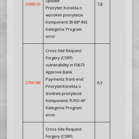
Update
2998510
7,8
Priorytet: Korekta o
wysokim priorytecie
Komponent: BI-BIP-INS
Kategoria: Program
error
Cross-Site Request
Forgery (CSRF)
vulnerability in F0673
Approve Bank
Payments front-end
2756188
6,3
Priorytet:Korekta o
średnim priorytecie
Komponent: FI-FIO-AP
Kategoria: Program
error
Cross-Site Request
Forgery (CSRF)