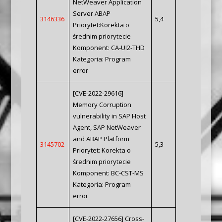
NetWeaver Application
Server ABAP
3146336
5,4
Priorytet:Korekta o
średnim priorytecie
Komponent: CA-UI2-THD
Kategoria: Program
error
[CVE-2022-29616]
Memory Corruption
vulnerability in SAP Host
Agent, SAP NetWeaver
and ABAP Platform
3145702
5,3
Priorytet: Korekta o
średnim priorytecie
Komponent: BC-CST-MS
Kategoria: Program
error
[CVE-2022-27656] Cross-