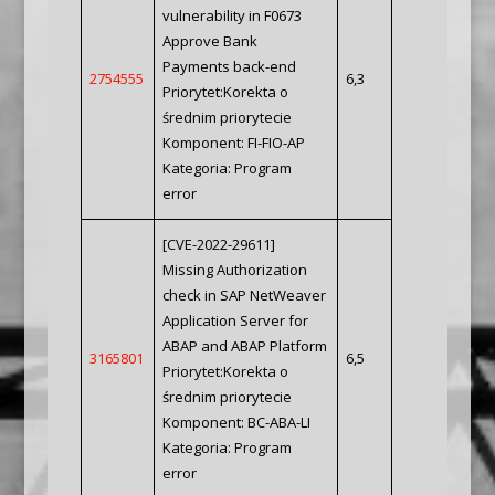
vulnerability in F0673
Approve Bank
Payments back-end
2754555
6,3
Priorytet:Korekta o
średnim priorytecie
Komponent: FI-FIO-AP
Kategoria: Program
error
[CVE-2022-29611]
Missing Authorization
check in SAP NetWeaver
Application Server for
ABAP and ABAP Platform
3165801
6,5
Priorytet:Korekta o
średnim priorytecie
Komponent: BC-ABA-LI
Kategoria: Program
error