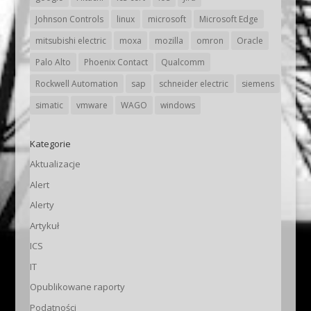
Johnson Controls
linux
microsoft
Microsoft Edge
mitsubishi electric
moxa
mozilla
omron
Oracle
Palo Alto
Phoenix Contact
Qualcomm
Rockwell Automation
sap
schneider electric
siemens
simatic
vmware
WAGO
windows
Kategorie
Aktualizacje
Alert
Alerty
Artykuł
ICS
IT
Opublikowane raporty
Podatności