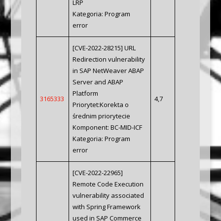
LRP
Kategoria: Program
error
[CVE-2022-28215] URL
Redirection vulnerability
in SAP NetWeaver ABAP
Server and ABAP
Platform
3165333
4,7
Priorytet:Korekta o
średnim priorytecie
Komponent: BC-MID-ICF
Kategoria: Program
error
[CVE-2022-22965]
Remote Code Execution
vulnerability associated
with Spring Framework
used in SAP Commerce