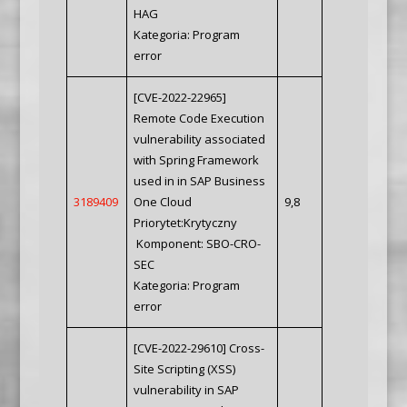
HAG
Kategoria: Program
error
[CVE-2022-22965]
Remote Code Execution
vulnerability associated
with Spring Framework
used in in SAP Business
3189409
One Cloud
9,8
Priorytet:Krytyczny
Komponent: SBO-CRO-
SEC
Kategoria: Program
error
[CVE-2022-29610] Cross-
Site Scripting (XSS)
vulnerability in SAP