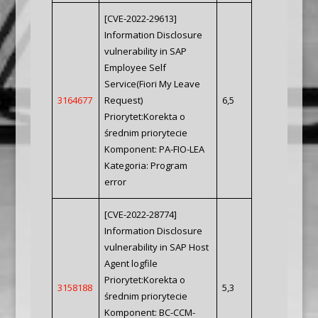
[CVE-2022-29613]
Information Disclosure
vulnerability in SAP
Employee Self
Service(Fiori My Leave
3164677
Request)
6,5
Priorytet:Korekta o
średnim priorytecie
Komponent: PA-FIO-LEA
Kategoria: Program
error
[CVE-2022-28774]
Information Disclosure
vulnerability in SAP Host
Agent logfile
Priorytet:Korekta o
3158188
5,3
średnim priorytecie
Komponent: BC-CCM-