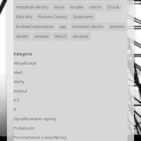
mitsubishi electric
moxa
mozilla
omron
Oracle
Palo Alto
Phoenix Contact
Qualcomm
Rockwell Automation
sap
schneider electric
siemens
simatic
vmware
WAGO
windows
Kategorie
Aktualizacje
Alert
Alerty
Artykuł
ICS
IT
Opublikowane raporty
Podatności
Porozumienie o współpracy