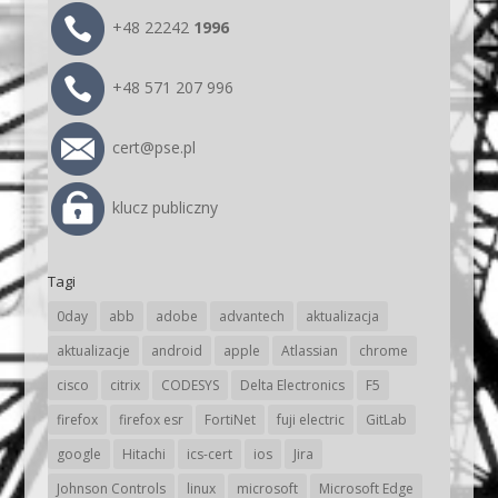
+48 22242
1996
+48 571 207 996
cert@pse.pl
klucz publiczny
Tagi
0day
abb
adobe
advantech
aktualizacja
aktualizacje
android
apple
Atlassian
chrome
cisco
citrix
CODESYS
Delta Electronics
F5
firefox
firefox esr
FortiNet
fuji electric
GitLab
google
Hitachi
ics-cert
ios
Jira
Johnson Controls
linux
microsoft
Microsoft Edge