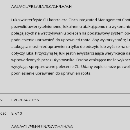
AV:L/AC:L/PR:L/UI:N/S:C/C:H/I:H/A:H
Luka w interfejsie CLI kontrolera Cisco Integrated Management Cont
pozwolić uwierzytelnionemu, lokalnemu atakującemu na wykonani
polegających na wstrzykiwaniu poleceń na podstawowy system ope
podniesienie uprawnień do uprawnień roota. Aby wykorzystać tę l
atakująca musi mieć uprawnienia tylko do odczytu lub wyższe na u
dotyczy luka. Przyczyną tej luki jest niewystarczająca weryfikacja 
wprowadzonych przez użytkownika. Osoba atakująca może wykorzys
wysyłając spreparowane polecenie CLI. Udany exploit może pozwol
podniesienie uprawnień do uprawnień roota.
CVE
CVE-2024-20356
ność
8.7/10
AV:N/AC:L/PR:H/UI:N/S:C/C:H/I:H/A:N