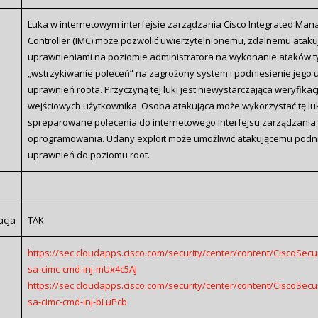
Luka w internetowym interfejsie zarządzania Cisco Integrated Ma
Controller (IMC) może pozwolić uwierzytelnionemu, zdalnemu atak
uprawnieniami na poziomie administratora na wykonanie ataków t
„wstrzykiwanie poleceń” na zagrożony system i podniesienie jego
uprawnień roota. Przyczyną tej luki jest niewystarczająca weryfika
wejściowych użytkownika. Osoba atakująca może wykorzystać tę luk
spreparowane polecenia do internetowego interfejsu zarządzani
oprogramowania. Udany exploit może umożliwić atakującemu podn
uprawnień do poziomu root.
acja
TAK
https://sec.cloudapps.cisco.com/security/center/content/CiscoSecur
sa-cimc-cmd-inj-mUx4c5AJ
https://sec.cloudapps.cisco.com/security/center/content/CiscoSecur
sa-cimc-cmd-inj-bLuPcb