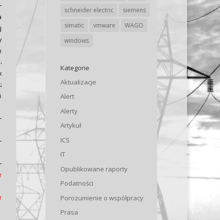
schneider electric
siemens
nagement
simatic
vmware
WAGO
ującemu z
ypu
windows
 uprawnień do
cja danych
Kategorie
ę, wysyłając
Aktualizacje
a zagrożonego
iesienie
Alert
Alerty
Artykuł
ICS
IT
Opublikowane raporty
ityAdvisory/cisco-
Podatności
ityAdvisory/cisco-
Porozumienie o współpracy
Prasa