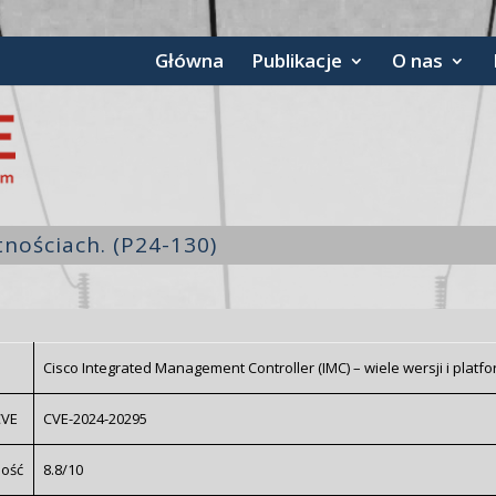
Główna
Publikacje
O nas
nościach. (P24-130)
Cisco Integrated Management Controller (IMC) – wiele wersji i platf
CVE
CVE-2024-20295
ność
8.8/10