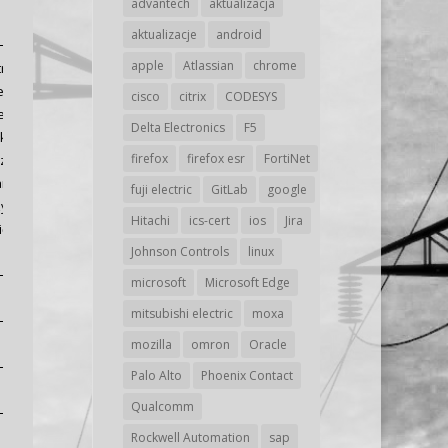
advantech
aktualizacja
aktualizacje
android
apple
Atlassian
chrome
roller (IMC) może
e ataków
cisco
citrix
CODESYS
racyjny i
Delta Electronics
F5
ukę, osoba
firefox
firefox esr
FortiNet
rządzeniu, którego
danych
fuji electric
GitLab
google
tać tę lukę,
Hitachi
ics-cert
ios
Jira
ić atakującemu na
Johnson Controls
linux
microsoft
Microsoft Edge
mitsubishi electric
moxa
mozilla
omron
Oracle
Palo Alto
Phoenix Contact
Qualcomm
Rockwell Automation
sap