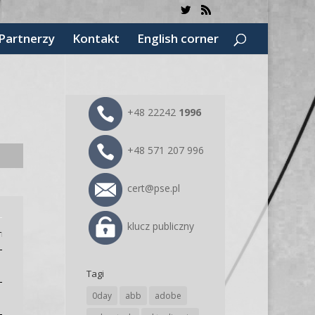
Partnerzy
Kontakt
English corner
+48 22242
1996
+48 571 207 996
cert@pse.pl
klucz publiczny
orm
Tagi
0day
abb
adobe