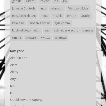
google
Hitachi
ics-cert
ios
Jira
Johnson Controls
linux
microsoft
Microsoft Edge
mitsubishi electric
moxa
mozilla
omron
Oracle
Palo Alto
Phoenix Contact
Qualcomm
Rockwell Automation
sap
schneider electric
siemens
simatic
vmware
WAGO
windows
Kategorie
Aktualizacje
Alert
Alerty
Artykuł
ICS
IT
Opublikowane raporty