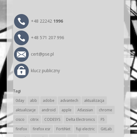
+48 22242
1996
+48 571 207 996
cert@pse.pl
klucz publiczny
Tagi
0day
abb
adobe
advantech
aktualizacja
aktualizacje
android
apple
Atlassian
chrome
cisco
citrix
CODESYS
Delta Electronics
F5
firefox
firefox esr
FortiNet
fuji electric
GitLab