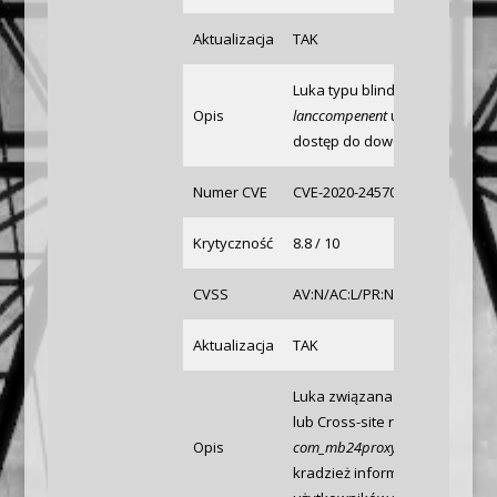
Aktualizacja
TAK
Luka typu blind SQL Injection
Opis
lanccompenent
umożliwia zalo
dostęp do dowolnych informacj
Numer CVE
CVE-2020-24570
Krytyczność
8.8 / 10
CVSS
AV:N/AC:L/PR:N/UI:R/S:U/C:H/I:
Aktualizacja
TAK
Luka związana z Server-side r
lub Cross-site request forger
Opis
com_mb24proxy
może pozwoli
kradzież informacji o sesji z