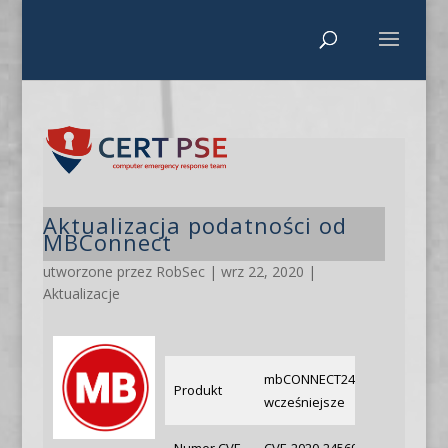
Aktualizacja podatności od
MBConnect
utworzone przez
RobSec
|
wrz 22, 2020
|
Aktualizacje
mbCONNECT24, mymbCONNECT24
Produkt
wcześniejsze