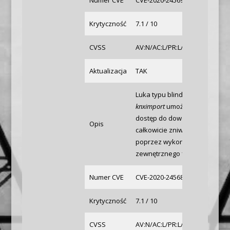
Numer CVE
CVE-2020-24569
Krytyczność
7.1 / 10
CVSS
AV:N/AC:L/PR:L/UI:N/S:U/C:H/I:
Aktualizacja
TAK
Luka typu blind SQL Injection
knximport
umożliwia zalogowa
dostęp do dowolnych informac
Opis
całkowicie zniwelować dla zda
poprzez wykorzystanie restry
zewnętrznego firewall’a.
Numer CVE
CVE-2020-24568
Krytyczność
7.1 / 10
CVSS
AV:N/AC:L/PR:L/UI:N/S:U/C:H/I: