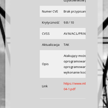
użytkowników poprzez sprepa
Numer CVE
Brak przypisanego CVE
Krytyczność
9.8 / 10
CVSS
AV:N/AC:L/PR:N/UI:N/S:U/C:H/I
Aktualizacja
TAK
Atakujący może użyć przestar
oprogramowania innej firmy 
Opis
oprogramowania, co może poz
wykonanie kodu.
https://www.mbconnectline.co
Link
04-1.pdf