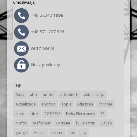
umożliwiają...
+48 22242
1996
+48 571 207 996
cert@pse.pl
klucz publiczny
Tagi
0day
abb
adobe
advantech
aktualizacja
aktualizacje
android
apple
Atlassian
chrome
cisco
citrix
CODESYS
Delta Electronics
F5
firefox
firefox esr
FortiNet
fuji electric
GitLab
google
Hitachi
ics-cert
ios
Jira