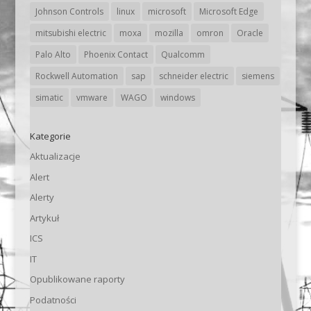
Johnson Controls
linux
microsoft
Microsoft Edge
mitsubishi electric
moxa
mozilla
omron
Oracle
Palo Alto
Phoenix Contact
Qualcomm
Rockwell Automation
sap
schneider electric
siemens
simatic
vmware
WAGO
windows
Kategorie
Aktualizacje
Alert
Alerty
Artykuł
ICS
IT
Opublikowane raporty
Podatności