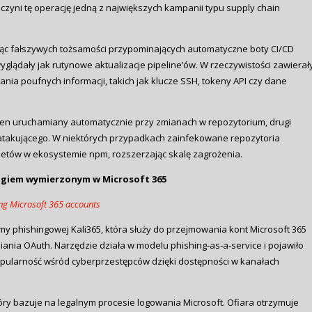
zyni tę operację jedną z największych kampanii typu supply chain
ąc fałszywych tożsamości przypominających automatyczne boty CI/CD
glądały jak rutynowe aktualizacje pipeline’ów. W rzeczywistości zawierał
a poufnych informacji, takich jak klucze SSH, tokeny API czy dane
den uruchamiany automatycznie przy zmianach w repozytorium, drugi
 atakującego. W niektórych przypadkach zainfekowane repozytoria
kietów w ekosystemie npm, rozszerzając skalę zagrożenia.
ingiem wymierzonym w Microsoft 365
ing Microsoft 365 accounts
my phishingowej Kali365, która służy do przejmowania kont Microsoft 365
ia OAuth. Narzędzie działa w modelu phishing‑as‑a‑service i pojawiło
opularność wśród cyberprzestępców dzięki dostępności w kanałach
tóry bazuje na legalnym procesie logowania Microsoft. Ofiara otrzymuje