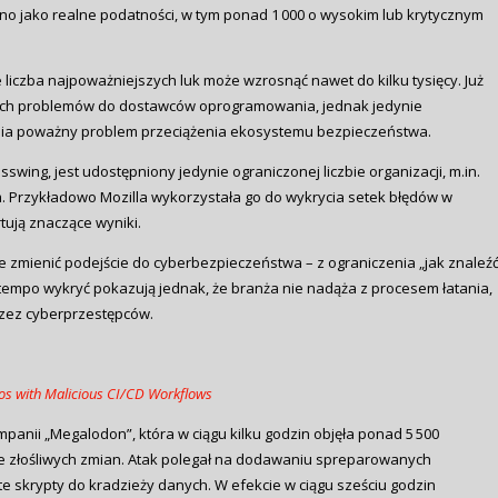
no jako realne podatności, w tym ponad 1 000 o wysokim lub krytycznym
e liczba najpoważniejszych luk może wzrosnąć nawet do kilku tysięcy. Już
ych problemów do dostawców oprogramowania, jednak jedynie
jawnia poważny problem przeciążenia ekosystemu bezpieczeństwa.
wing, jest udostępniony jedynie ograniczonej liczbie organizacji, m.in.
. Przykładowo Mozilla wykorzystała go do wykrycia setek błędów w
tują znaczące wyniki.
e zmienić podejście do cyberbezpieczeństwa – z ograniczenia „jak znaleź
i tempo wykryć pokazują jednak, że branża nie nadąża z procesem łatania,
rzez cyberprzestępców.
os with Malicious CI/CD Workflows
anii „Megalodon”, która w ciągu kilku godzin objęła ponad 5 500
ce złośliwych zmian. Atak polegał na dodawaniu spreparowanych
e skrypty do kradzieży danych. W efekcie w ciągu sześciu godzin