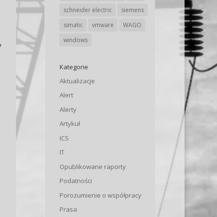
schneider electric
siemens
simatic
vmware
WAGO
windows
y
Kategorie
Aktualizacje
Alert
Alerty
Artykuł
ICS
IT
Opublikowane raporty
Podatności
Porozumienie o współpracy
Prasa