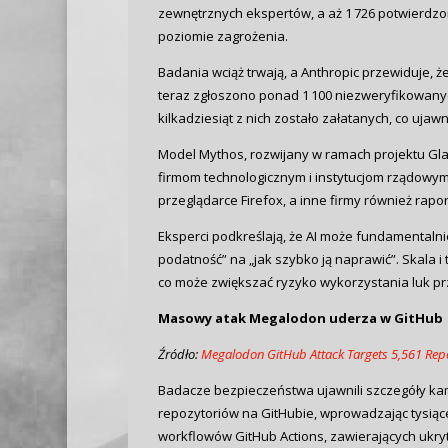
zewnętrznych ekspertów, a aż 1 726 potwierdzo
poziomie zagrożenia.
Badania wciąż trwają, a Anthropic przewiduje, ż
teraz zgłoszono ponad 1 100 niezweryfikowan
kilkadziesiąt z nich zostało załatanych, co u
Model Mythos, rozwijany w ramach projektu Glass
firmom technologicznym i instytucjom rządowym
przeglądarce Firefox, a inne firmy również rapor
Eksperci podkreślają, że AI może fundamentalni
podatność” na „jak szybko ją naprawić”. Skala 
co może zwiększać ryzyko wykorzystania luk p
Masowy atak Megalodon uderza w GitHub
Źródło:
Megalodon GitHub Attack Targets 5,561 Rep
Badacze bezpieczeństwa ujawnili szczegóły kamp
repozytoriów na GitHubie, wprowadzając tysią
workflowów GitHub Actions, zawierających ukryt