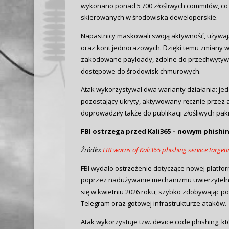
wykonano ponad 5 700 złośliwych commitów, co c
skierowanych w środowiska deweloperskie.
Napastnicy maskowali swoją aktywność, używaj
oraz kont jednorazowych. Dzięki temu zmiany wy
zakodowane payloady, zdolne do przechwytywani
dostępowe do środowisk chmurowych.
Atak wykorzystywał dwa warianty działania: je
pozostający ukryty, aktywowany ręcznie przez
doprowadziły także do publikacji złośliwych pa
FBI ostrzega przed Kali365 – nowym phish
Źródło:
FBI warns of Kali365 phishing service target
FBI wydało ostrzeżenie dotyczące nowej platfor
poprzez nadużywanie mechanizmu uwierzytelnian
się w kwietniu 2026 roku, szybko zdobywając p
Telegram oraz gotowej infrastrukturze ataków.
Atak wykorzystuje tzw. device code phishing, k