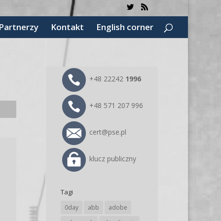
Partnerzy
Kontakt
English corner
+48 22242
1996
+48 571 207 996
cert@pse.pl
klucz publiczny
Tagi
0day
abb
adobe