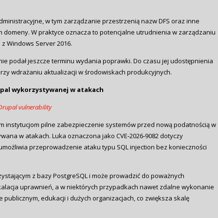
ministracyjne, w tym zarządzanie przestrzenią nazw DFS oraz inne
m domeny. W praktyce oznacza to potencjalne utrudnienia w zarządzaniu
h z Windows Server 2016.
nie podał jeszcze terminu wydania poprawki. Do czasu jej udostępnienia
rzy wdrażaniu aktualizacji w środowiskach produkcyjnych.
rupal wykorzystywanej w atakach
Drupal vulnerability
m instytucjom pilne zabezpieczenie systemów przed nową podatnością w
tywana w atakach. Luka oznaczona jako CVE‑2026‑9082 dotyczy
możliwia przeprowadzenie ataku typu SQL injection bez konieczności
rzystającym z bazy PostgreSQL i może prowadzić do poważnych
skalacja uprawnień, a w niektórych przypadkach nawet zdalne wykonanie
 publicznym, edukacji i dużych organizacjach, co zwiększa skalę