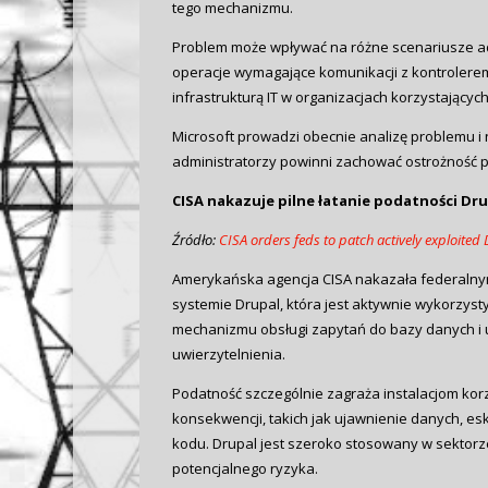
tego mechanizmu.
Problem może wpływać na różne scenariusze ad
operacje wymagające komunikacji z kontrolere
infrastrukturą IT w organizacjach korzystającyc
Microsoft prowadzi obecnie analizę problemu i 
administratorzy powinni zachować ostrożność p
CISA nakazuje pilne łatanie podatności D
Źródło:
CISA orders feds to patch actively exploited 
Amerykańska agencja CISA nakazała federalny
systemie Drupal, która jest aktywnie wykorzys
mechanizmu obsługi zapytań do bazy danych i u
uwierzytelnienia.
Podatność szczególnie zagraża instalacjom ko
konsekwencji, takich jak ujawnienie danych, e
kodu. Drupal jest szeroko stosowany w sektorze
potencjalnego ryzyka.