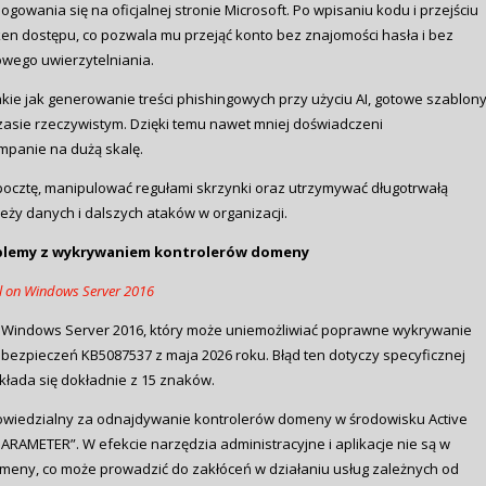
gowania się na oficjalnej stronie Microsoft. Po wpisaniu kodu i przejściu
ken dostępu, co pozwala mu przejąć konto bez znajomości hasła i bez
wego uwierzytelniania.
akie jak generowanie treści phishingowych przy użyciu AI, gotowe szablon
zasie rzeczywistym. Dzięki temu nawet mniej doświadczeni
panie na dużą skalę.
ocztę, manipulować regułami skrzynki oraz utrzymywać długotrwałą
eży danych i dalszych ataków w organizacji.
oblemy z wykrywaniem kontrolerów domeny
il on Windows Server 2016
e Windows Server 2016, który może uniemożliwiać poprawne wykrywanie
zabezpieczeń KB5087537 z maja 2026 roku. Błąd ten dotyczy specyficznej
kłada się dokładnie z 15 znaków.
wiedzialny za odnajdywanie kontrolerów domeny w środowisku Active
RAMETER”. W efekcie narzędzia administracyjne i aplikacje nie są w
meny, co może prowadzić do zakłóceń w działaniu usług zależnych od