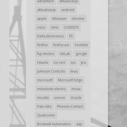
advantech
aktualizacja
aktualizacje
android
apple
Atlassian
chrome
cisco
citrix
CODESYS
Delta Electronics
F5
firefox
firefox esr
FortiNet
fuji electric
GitLab
google
Hitachi
ics-cert
ios
Jira
ć
Johnson Controls
linux
microsoft
Microsoft Edge
mitsubishi electric
moxa
mozilla
omron
Oracle
Palo Alto
Phoenix Contact
Qualcomm
Rockwell Automation
sap