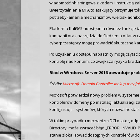
wiadomość phishingową z kodem i instrukcją zalo
uwierzytelnienia MFA to atakujący otrzymuje to
potrzeby łamania mechanizmów wieloskładniko
Platforma Kali365 udostępnia również funkcje t
kampanii oraz narzędzia do śledzenia ofiar w c
cyberprzestępcy mogą prowadzić skuteczne kam
Po uzyskaniu dostępu napastnicy mogą czytać p
kontrolę nad kontem, co zwiększa ryzyko kradzi
Błąd w Windows Server 2016 powoduje pr
Źródło:
Microsoft: Domain Controller lookup may fa
Microsoft potwierdził nowy problem w systemi
kontrolerów domeny po instalacji aktualizacji 
konfiguracji – systemów, których nazwa hosta s
W takim przypadku mechanizm DCLocator, odpo
Directory, może zwracać błąd „ERROR_INVALID_PA
stanie zlokalizować dostępnych kontrolerów do