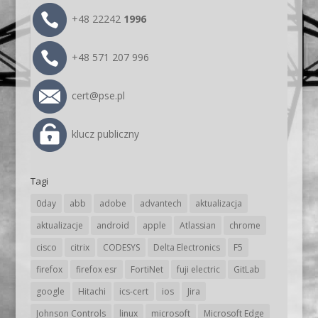
+48 22242
1996
+48 571 207 996
cert@pse.pl
klucz publiczny
Tagi
0day
abb
adobe
advantech
aktualizacja
aktualizacje
android
apple
Atlassian
chrome
cisco
citrix
CODESYS
Delta Electronics
F5
firefox
firefox esr
FortiNet
fuji electric
GitLab
google
Hitachi
ics-cert
ios
Jira
Johnson Controls
linux
microsoft
Microsoft Edge