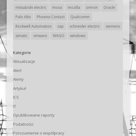
mitsubishi electric
moxa
mozilla
omron
Oracle
Palo Alto
Phoenix Contact
Qualcomm
Rockwell Automation
sap
schneider electric
siemens
simatic
vmware
WAGO
windows
Kategorie
Aktualizacje
Alert
Alerty
Artykuł
ICS
IT
Opublikowane raporty
Podatności
Porozumienie o współpracy