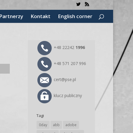
Partnerzy
Kontakt
English corner
+48 22242
1996
+48 571 207 996
cert@pse.pl
klucz publiczny
Tagi
0day
abb
adobe