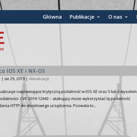
Główna
Publikacje
O nas
co IOS XE i NX-OS
c
|
sie 29, 2019
|
Aktualizacje
ualizacje naprawiające krytyczną podatność w IOS XE oraz 5 luk z wysokim
odatności: CVE-2019-12643 – atakujący może wykorzystać tę podatność
ądania HTTP do docelowego urządzenia. Pozwala to...