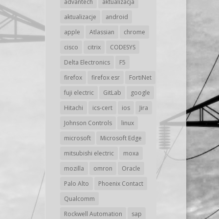
advantech
aktualizacja
aktualizacje
android
apple
Atlassian
chrome
cisco
citrix
CODESYS
Delta Electronics
F5
firefox
firefox esr
FortiNet
fuji electric
GitLab
google
Hitachi
ics-cert
ios
Jira
Johnson Controls
linux
microsoft
Microsoft Edge
mitsubishi electric
moxa
mozilla
omron
Oracle
Palo Alto
Phoenix Contact
Qualcomm
Rockwell Automation
sap