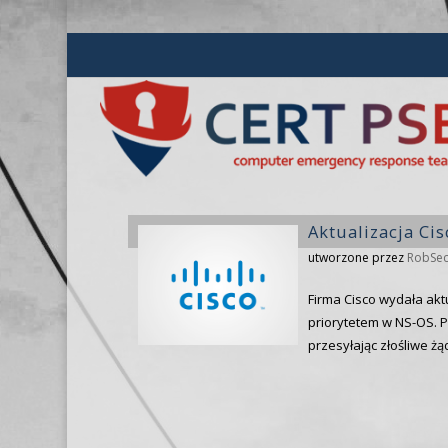
Aktualizacja Cis
utworzone przez
RobSe
Firma Cisco wydała akt
priorytetem w NS-OS. P
przesyłając złośliwe ż