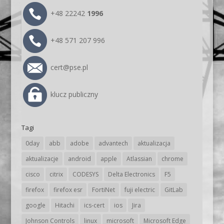
+48 22242
1996
+48 571 207 996
cert@pse.pl
klucz publiczny
Tagi
0day
abb
adobe
advantech
aktualizacja
aktualizacje
android
apple
Atlassian
chrome
cisco
citrix
CODESYS
Delta Electronics
F5
firefox
firefox esr
FortiNet
fuji electric
GitLab
google
Hitachi
ics-cert
ios
Jira
Johnson Controls
linux
microsoft
Microsoft Edge