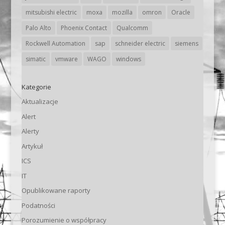
mitsubishi electric
moxa
mozilla
omron
Oracle
Palo Alto
Phoenix Contact
Qualcomm
Rockwell Automation
sap
schneider electric
siemens
simatic
vmware
WAGO
windows
Kategorie
Aktualizacje
Alert
Alerty
Artykuł
ICS
IT
Opublikowane raporty
Podatności
Porozumienie o współpracy