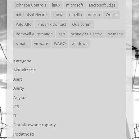
Johnson Controls
linux
microsoft
Microsoft Edge
mitsubishi electric
moxa
mozilla
omron
Oracle
Palo Alto
Phoenix Contact
Qualcomm
Rockwell Automation
sap
schneider electric
siemens
simatic
vmware
WAGO
windows
Kategorie
Aktualizacje
Alert
Alerty
Artykuł
ICS
IT
Opublikowane raporty
Podatności