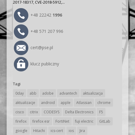
2017-18317, CVE-2018-5912,...
+48 22242
1996
+48 571 207 996
cert@pse.pl
klucz publiczny
Tagi
0day
abb
adobe
advantech
aktualizacja
aktualizacje
android
apple
Atlassian
chrome
cisco
citrix
CODESYS
Delta Electronics
F5
firefox
firefox esr
FortiNet
fuji electric
GitLab
google
Hitachi
ics-cert
ios
Jira