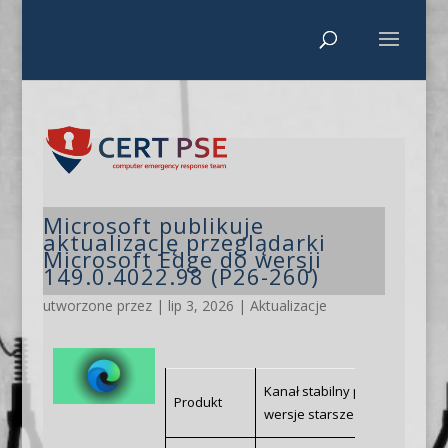
Microsoft publikuje
aktualizację przeglądarki
Microsoft Edge do wersji
149.0.4022.98 (P26-260)
utworzone przez
|
lip 3, 2026
|
Aktualizacje
Kanał stabilny przeglądarki Mi
Produkt
wersje starsze niż 149.0.4022.