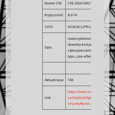
Numer CVE
CVE-2026-50521
Krytyczność
8.3/10
CVSS
AV:N/AC:L/PR:L/UI:N/S:U/C:H/I:
Uwierzytelniony atakujący m
dowolny kod przez sieć, wykor
Opis
zabezpieczeniach przeglądark
typu „use-after-free”.
Aktualizacja
TAK
https://learn.microsoft.com/en
Link
us/DeployEdge/microsoft-edge
security#june-26-2026