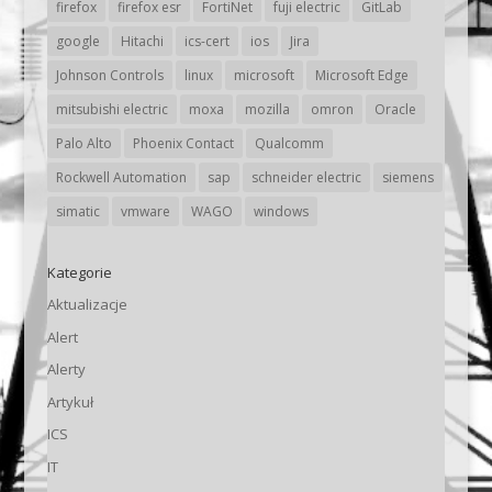
firefox
firefox esr
FortiNet
fuji electric
GitLab
google
Hitachi
ics-cert
ios
Jira
Johnson Controls
linux
microsoft
Microsoft Edge
mitsubishi electric
moxa
mozilla
omron
Oracle
Palo Alto
Phoenix Contact
Qualcomm
Rockwell Automation
sap
schneider electric
siemens
simatic
vmware
WAGO
windows
Kategorie
Aktualizacje
Alert
Alerty
Artykuł
ICS
IT