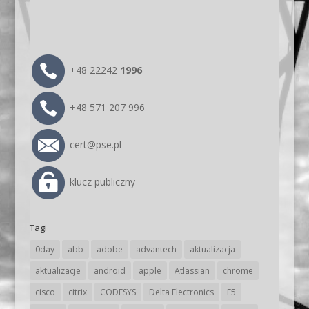
+48 22242
1996
+48 571 207 996
cert@pse.pl
klucz publiczny
Tagi
0day
abb
adobe
advantech
aktualizacja
aktualizacje
android
apple
Atlassian
chrome
cisco
citrix
CODESYS
Delta Electronics
F5